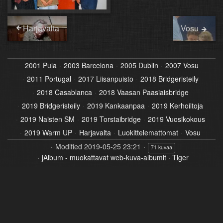
Harjavalta
Vosu
2001 Pula
2003 Barcelona
2005 Dublin
2007 Vosu
2011 Portugal
2017 Liisanpuisto
2018 Bridgeristeily
2018 Casablanca
2018 Vaasan Paasiaisbridge
2019 Bridgeristeily
2019 Kankaanpaa
2019 Kerhoiltoja
2019 Naisten SM
2019 Torstaibridge
2019 Vuosikokous
2019 Warm UP
Harjavalta
Luokittelemattomat
Vosu
Modified
2019-05-25 23:21
71 kuvaa
jAlbum - muokattavat web-kuva-albumit
·
Tiger