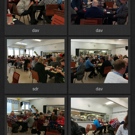
dav
dav
sdr
dav