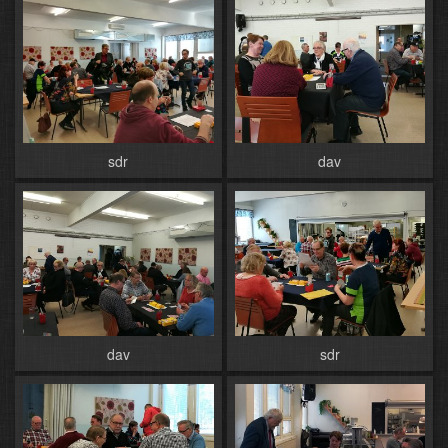
sdr
dav
dav
sdr