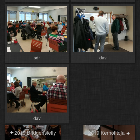
sdr
dav
dav
2019 Bridgeristeily
2019 Kerhoiltoja