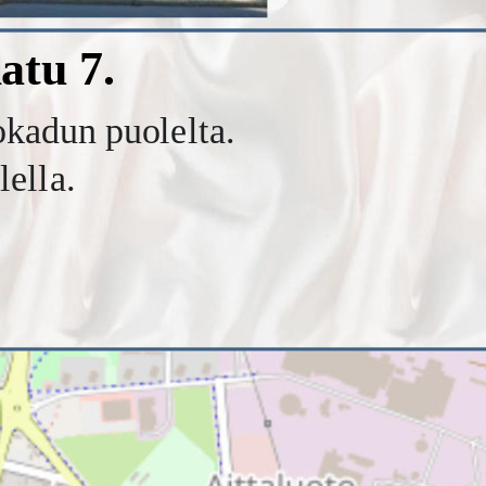
atu 7.
okadun puolelta.
lella.